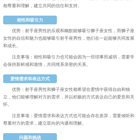
相尊重和理解，建立共同的信任和支持。
相性和吸引力
优势：射手座男性的乐观和幽默能够吸引狮子座女性，而狮子座
女性的自信和魅力也能够吸引射手座男性，他们在一起能够共同发展
和成长。
注意事项：相性和吸引力也可能会因为一些琐事而减弱，需要学
会保持新鲜感和激情，共同维系亲密的关系。
爱情需求和表达方式
优势：射手座男性和狮子座女性都希望在爱情中获得自由和独
立，他们能够理解对方的需求，并以积极的方式表达自己的爱意和关
怀。
注意事项：爱情需求和表达方式也可能会存在差异，需要倾听和
尊重对方的需求，建立双向的沟通和理解。
问题和挑战