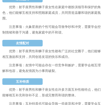
优势：射手座男性和狮子座女性在家庭中都扮演领导和保护的角
色，他们能够互相支持和照顾家庭成员，共同营造温馨和谐的家庭氛
围。
注意事项：火象星座的个性可能会导致争吵和冲突，需要学会控
制情绪和善于沟通，避免家庭中的不和谐。
友情配对
优势：射手座男性和狮子座女性都有广泛的社交圈子，他们能够
相互激励和支持，共同创造友谊的快乐和成功。
注意事项：友情中可能会存在一些竞争和嫉妒，需要学会相互理
解和包容，避免友情因为小事而破裂。
互补特质
优势：射手座男性和狮子座女性在许多方面互补性格特点，他们
能够相互补充和弥补不足，形成完整而和谐的整体。
注意事项：互补特质也可能会导致一些差异和冲突，需要学会互