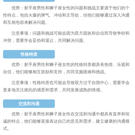
优势：射手座男性和狮子座女性的问题和挑战主要源于他们的个
性特点，包括火爆的脾气、冲动和主导欲，但他们能够通过深入沟通
和互相包容来解决问题。
注意事项：问题和挑战可能会因为双方固执和自信而导致争吵和
冲突，需要学会妥协和退让，共同解决问题。
性格特质
优势：射手座男性和狮子座女性的性格特质都具有热情、乐观和
自信，他们能够相互鼓励和支持，共同克服困难和挑战。
注意事项：性格特质也可能会导致双方过于自我中心，需要学会
更多地关注彼此的感受和需求，共同发展成熟的情感。
交流和沟通
优势：射手座男性和狮子座女性在交流和沟通中都具有直率和坦
诚的特点，他们能够直接表达自己的意见和需求，建立健康的沟通模
式。