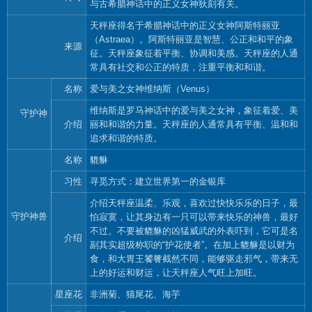
与古希腊神话中的正义女神狄刻有关。
天秤座得名于希腊神话中的正义女神阿斯特丽亚
（Astraea）。阿斯特丽亚是智慧、公正和和平的象
来源
征。天秤座象征着平衡、协调和美感。天秤座的人通
常具有社交和公正的特质，注重平衡和和谐。
名称
爱与美之女神维纳斯（Venus）
维纳斯是罗马神话中的爱与美之女神，象征着爱、美
守护神
介绍
丽和和谐的力量。天秤座的人通常具有平衡、温和和
追求和谐的特质。
名称
貔貅
习性
寻觅方式：建立世界第一的金银库
介绍天秤座温柔、乐观，喜欢过快快乐乐的日子，最
守护神兽
怕寂寞，让其身边有一只可以带来快乐的神兽，最好
不过。不要被貔貅的凶猛威武的外表吓到，它可是名
介绍
副其实超级称职的“护花使者”。在加上貔貅是以财为
食，和大胃王饕餮截然不同，能够驱走邪气，带来无
上的好运和财运，让天秤座人气旺上加旺。
星座花
非洲菊、猫尾花、海芋