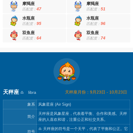
摩羯座
摩羯座
47
51
匹配度：
匹配度：
水瓶座
水瓶座
95
96
匹配度：
匹配度：
双鱼座
双鱼座
64
74
匹配度：
匹配度：
天秤座
天秤座月份：9月23日 - 10月23日
♎
libra
象系
风象星座 (Air Sign)
天秤座是风象星座，代表着平衡、合作和美感。天秤
简介
座的人喜欢和谐，注重公正和社交关系。
♎ 天秤座的符号是一个天平，代表了平衡和公正。它
符号