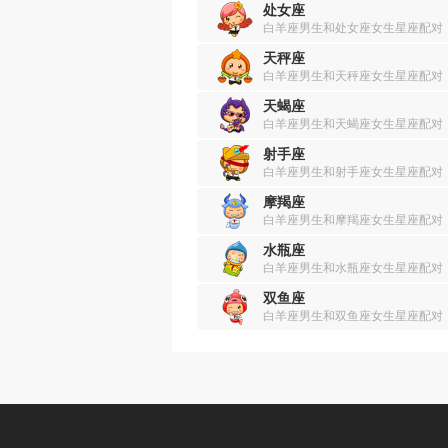
处女座
白羊座男生和处女座女生星座配对
天秤座
白羊座男生和天秤座女生星座配对
天蝎座
白羊座男生和天蝎座女生星座配对
射手座
白羊座男生和射手座女生星座配对
摩羯座
白羊座男生和摩羯座女生星座配对
水瓶座
白羊座男生和水瓶座女生星座配对
双鱼座
白羊座男生和双鱼座女生星座配对