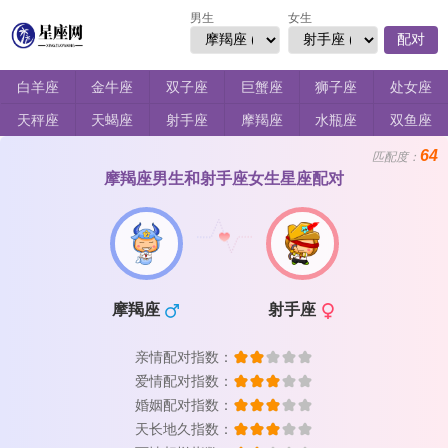
男生
女生
配对
白羊座
金牛座
双子座
巨蟹座
狮子座
处女座
天秤座
天蝎座
射手座
摩羯座
水瓶座
双鱼座
64
匹配度：
摩羯座男生和射手座女生星座配对
摩羯座
射手座
亲情配对指数：
爱情配对指数：
婚姻配对指数：
天长地久指数：