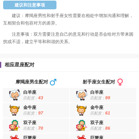
建议和注意事项
建议：摩羯座男性和射手座女性需要在相处中增加沟通和理解，
互相契合和包容对方的差异。
注意事项：双方需要注意自己的意见和行动是否会给对方带来困
扰或不适，建立平等和和谐的关系。
相应星座配对
摩羯座男生配对
射手座女生配对
白羊座
白羊座
43
99
匹配度：
匹配度：
金牛座
金牛座
97
61
匹配度：
匹配度：
双子座
双子座
70
86
匹配度：
匹配度：
巨蟹座
巨蟹座