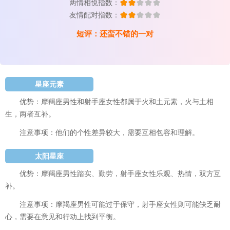
两情相悦指数：
友情配对指数：
短评：还蛮不错的一对
星座元素
优势：摩羯座男性和射手座女性都属于火和土元素，火与土相
生，两者互补。
注意事项：他们的个性差异较大，需要互相包容和理解。
太阳星座
优势：摩羯座男性踏实、勤劳，射手座女性乐观、热情，双方互
补。
注意事项：摩羯座男性可能过于保守，射手座女性则可能缺乏耐
心，需要在意见和行动上找到平衡。