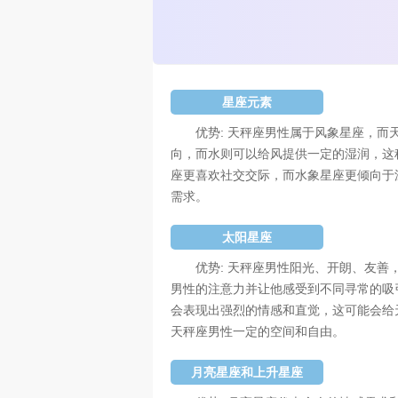
星座元素
优势: 天秤座男性属于风象星座，
向，而水则可以给风提供一定的湿润，这
座更喜欢社交交际，而水象星座更倾向于
需求。
太阳星座
优势: 天秤座男性阳光、开朗、友
男性的注意力并让他感受到不同寻常的吸
会表现出强烈的情感和直觉，这可能会给
天秤座男性一定的空间和自由。
月亮星座和上升星座