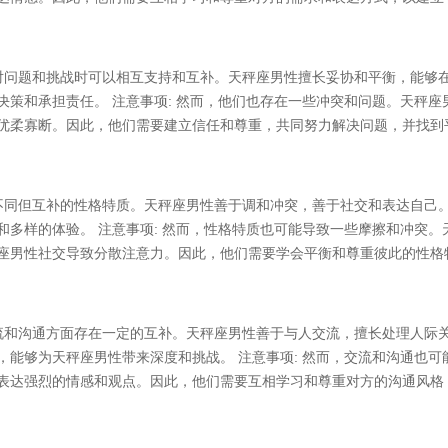
面对问题和挑战时可以相互支持和互补。天秤座男性擅长妥协和平衡，能够
决策和承担责任。 注意事项: 然而，他们也存在一些冲突和问题。天秤
优柔寡断。因此，他们需要建立信任和尊重，共同努力解决问题，并找到
着不同但互补的性格特质。天秤座男性善于调和冲突，善于社交和表达自己
和多样的体验。 注意事项: 然而，性格特质也可能导致一些摩擦和冲突
座男性社交导致分散注意力。因此，他们需要学会平衡和尊重彼此的性格
交流和沟通方面存在一定的互补。天秤座男性善于与人交流，擅长处理人际
，能够为天秤座男性带来深度和挑战。 注意事项: 然而，交流和沟通也
表达强烈的情感和观点。因此，他们需要互相学习和尊重对方的沟通风格