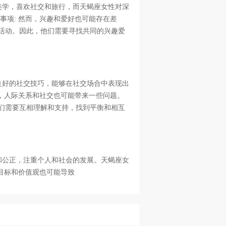
美学，喜欢社交和旅行，而天蝎座女性对深
事项: 然而，兴趣和爱好也可能存在差
活动。因此，他们需要寻找共同的兴趣爱
良好的社交技巧，能够在社交场合中表现出
而，人际关系和社交也可能带来一些问题。
们需要互相理解和支持，找到平衡和相互
和公正，注重个人和社会的发展。天蝎座女
目标和价值观也可能导致