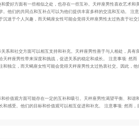
兴趣和爱好方面有一些相似之处，也存在一些互补。天秤座男性喜欢艺术和
学。他们的共同点和互补点可以为他们提供丰富多样的交流和互动。 注意
于沉迷于个人兴趣，而天蝎座女性可能会觉得天秤座男性太过热衷于社交
人际关系和社交方面可以相互支持和补充。天秤座男性善于与人相处，具有
给天秤座男性带来深度和挑战，促进关系的稳定和成长。 注意事项: 然
注和独立，而天蝎座女性可能会觉得天秤座男性太过热衷社交。因此，他
目标和价值观方面可能存在一定的互补和吸引。天秤座男性渴望平衡、和谐
长和感受。他们的目标和价值观可以相互促进和补充。 注意事项: 然而，