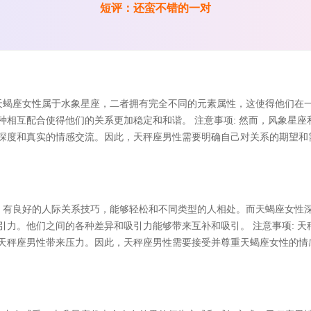
短评：还蛮不错的一对
而天蝎座女性属于水象星座，二者拥有完全不同的元素属性，这使得他们在
种相互配合使得他们的关系更加稳定和和谐。 注意事项: 然而，风象星
深度和真实的情感交流。因此，天秤座男性需要明确自己对关系的期望和
善，有良好的人际关系技巧，能够轻松和不同类型的人相处。而天蝎座女性
引力。他们之间的各种差异和吸引力能够带来互补和吸引。 注意事项: 
天秤座男性带来压力。因此，天秤座男性需要接受并尊重天蝎座女性的情