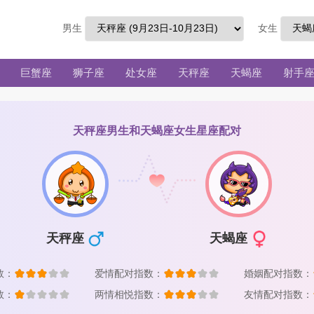
男生
女生
巨蟹座
狮子座
处女座
天秤座
天蝎座
射手
天秤座男生和天蝎座女生星座配对
天秤座
天蝎座
数：
爱情配对指数：
婚姻配对指数：
数：
两情相悦指数：
友情配对指数：