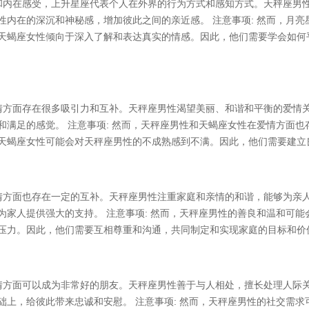
求和内在感受，上升星座代表个人在外界的行为方式和感知方式。天秤座男
性内在的深沉和神秘感，增加彼此之间的亲近感。 注意事项: 然而，月
天蝎座女性倾向于深入了解和表达真实的情感。因此，他们需要学会如何
爱情方面存在很多吸引力和互补。天秤座男性渴望美丽、和谐和平衡的爱情
和满足的感觉。 注意事项: 然而，天秤座男性和天蝎座女性在爱情方面
天蝎座女性可能会对天秤座男性的不成熟感到不满。因此，他们需要建立
亲情方面也存在一定的互补。天秤座男性注重家庭和亲情的和谐，能够为亲
为家人提供强大的支持。 注意事项: 然而，天秤座男性的善良和温和可
压力。因此，他们需要互相尊重和沟通，共同制定和实现家庭的目标和价
友情方面可以成为非常好的朋友。天秤座男性善于与人相处，擅长处理人际
础上，给彼此带来忠诚和安慰。 注意事项: 然而，天秤座男性的社交需