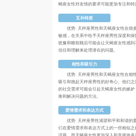
蝎座女性对友情的要求可能更加专注和特
互补特质
优势: 天秤座男性和天蝎座女性在
敏感，在关系中给予天秤座男性深度和保
犹豫和瞻前顾后可能会让天蝎座女性感到
信任和理解来处理潜在的问题。
相性和吸引力
优势: 天秤座男性和天蝎座女性在
吸引和挑起天秤座男性的好奇心。他们之
的社交需求可能会引起天蝎座女性的嫉妒
衡和解决问题的方法。
爱情需求和表达方式
优势: 天秤座男性渴望和平和和谐
们在爱情需求和表达方式上的一些相似之
话题，而天蝎座女性更加深入和直接地表