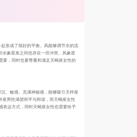
一起形成了很好的平衡。风能够调节水的流
座和水象星座之间也存在一些冲突。风象星
需要，同时也要尊重和满足天蝎座女性的
深沉、敏感、充满神秘感，能够吸引天秤座
天秤座男性渴望和平与和谐，而天蝎座女性
感表达方式，同时天蝎座女性也需要给予