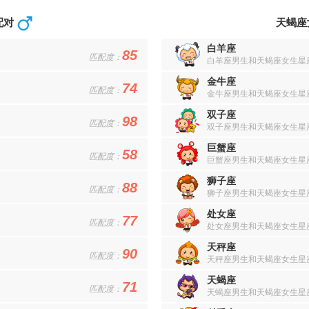
配对
天蝎座
白羊座
85
匹配度：
白羊座男生和天蝎座女生星
金牛座
74
匹配度：
金牛座男生和天蝎座女生星
双子座
98
匹配度：
双子座男生和天蝎座女生星
巨蟹座
58
匹配度：
巨蟹座男生和天蝎座女生星
狮子座
88
匹配度：
狮子座男生和天蝎座女生星
处女座
77
匹配度：
处女座男生和天蝎座女生星
天秤座
90
匹配度：
天秤座男生和天蝎座女生星
天蝎座
71
匹配度：
天蝎座男生和天蝎座女生星