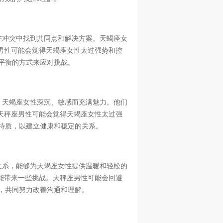
在冲突中找到共同点和解决方案。天蝎座女
座男性可能会觉得天蝎座女性太过强势和控
平衡的方式来应对挑战。
。天蝎座女性深沉、敏感而充满魅力。他们
。天秤座男性可能会觉得天蝎座女性太过强
特质，以建立健康和稳定的关系。
关系，能够为天蝎座女性提供温暖和轻松的
可能带来一些挑战。天秤座男性可能会回避
，共同努力改善沟通和理解。