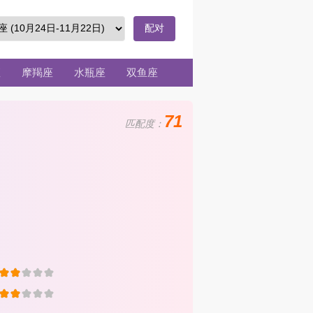
配对
座
摩羯座
水瓶座
双鱼座
71
匹配度：