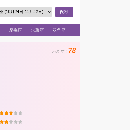
配对
座
摩羯座
水瓶座
双鱼座
78
匹配度：