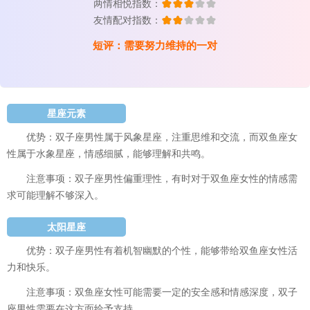
两情相悦指数：
友情配对指数：
短评：需要努力维持的一对
星座元素
优势：双子座男性属于风象星座，注重思维和交流，而双鱼座女
性属于水象星座，情感细腻，能够理解和共鸣。
注意事项：双子座男性偏重理性，有时对于双鱼座女性的情感需
求可能理解不够深入。
太阳星座
优势：双子座男性有着机智幽默的个性，能够带给双鱼座女性活
力和快乐。
注意事项：双鱼座女性可能需要一定的安全感和情感深度，双子
座男性需要在这方面给予支持。