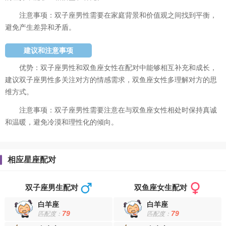
注意事项：双子座男性需要在家庭背景和价值观之间找到平衡，
避免产生差异和矛盾。
建议和注意事项
优势：双子座男性和双鱼座女性在配对中能够相互补充和成长，
建议双子座男性多关注对方的情感需求，双鱼座女性多理解对方的思
维方式。
注意事项：双子座男性需要注意在与双鱼座女性相处时保持真诚
和温暖，避免冷漠和理性化的倾向。
相应星座配对
双子座男生配对
双鱼座女生配对
白羊座
白羊座
79
79
匹配度：
匹配度：