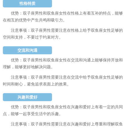
性格特质
优势：双子座男性和双鱼座女性在性格上有着互补的特点，能够
在相互的优势中产生共鸣和吸引力。
注意事项：双子座男性需要注意在性格上给予双鱼座女性足够的
空间和支持，不要过于约束对方。
交流和沟通
优势：双子座男性和双鱼座女性在交流和沟通上能够保持开放和
理解，能够更好地解决问题。
注意事项：双子座男性需要注意在交流中给予双鱼座女性足够的
时间和耐心，避免追求表面上的效果。
兴趣和爱好
优势：双子座男性和双鱼座女性在兴趣和爱好上有着一定的共同
点，能够一起享受生活中的乐趣。
注意事项：双子座男性需要注意在兴趣和爱好上尊重和理解双鱼