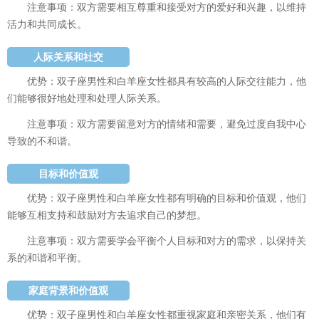
注意事项：双方需要相互尊重和接受对方的爱好和兴趣，以维持
活力和共同成长。
人际关系和社交
优势：双子座男性和白羊座女性都具有较高的人际交往能力，他
们能够很好地处理和处理人际关系。
注意事项：双方需要留意对方的情绪和需要，避免过度自我中心
导致的不和谐。
目标和价值观
优势：双子座男性和白羊座女性都有明确的目标和价值观，他们
能够互相支持和鼓励对方去追求自己的梦想。
注意事项：双方需要学会平衡个人目标和对方的需求，以保持关
系的和谐和平衡。
家庭背景和价值观
优势：双子座男性和白羊座女性都重视家庭和亲密关系，他们有