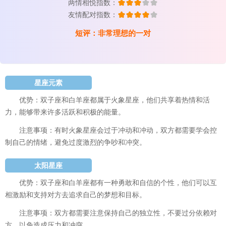
两情相悦指数：
友情配对指数：
短评：非常理想的一对
星座元素
优势：双子座和白羊座都属于火象星座，他们共享着热情和活
力，能够带来许多活跃和积极的能量。
注意事项：有时火象星座会过于冲动和冲动，双方都需要学会控
制自己的情绪，避免过度激烈的争吵和冲突。
太阳星座
优势：双子座和白羊座都有一种勇敢和自信的个性，他们可以互
相激励和支持对方去追求自己的梦想和目标。
注意事项：双方都需要注意保持自己的独立性，不要过分依赖对
方，以免造成压力和冲突。