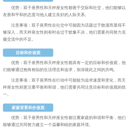
优势：双子座男性和天秤座女性都善于交际和社交，他们能够以
友善和平和的态度与他人建立良好的人际关系。
注意事项：双子座男性在社交中可能因为话题过于散漫而显得不
够深入，而天秤座女性则有时会过于犹豫不决，他们需要共同努力克
服交流中的不足。
目标和价值观
优势：双子座男性和天秤座女性都具有一定的目标和价值观，他
们能够通过抱有相似的生活理念和追求，加深彼此之间的共鸣。
注意事项：双子座男性在行动中可能较为追求速度和变化，而天
秤座女性则更注重平衡和和谐，他们需要共同注意目标和价值观的统
一。
家庭背景和价值观
优势：双子座男性和天秤座女性都注重家庭的和谐和平衡，他们
能够通过共同努力建立一个温馨和睦的家庭环境。