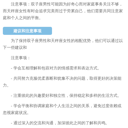
注意事项：双子座男性可能因为好奇心而对家庭事务关注不够，
而天秤座女性有时会追求完美而过于劳累自己，他们需要共同注意家
庭和个人之间的平衡。
建议和注意事项
为了保持双子座男性和天秤座女性的相配优势，他们可以通过以
下一些建议和
注意事项：
- 学会互相理解和包容对方的情感需求和表达方式。
- 共同努力克服优柔寡断和犹豫不决的问题，取得更好的决策能
力。
- 注重彼此的兴趣爱好和独立性，保持稳定和多样的生活方式。
- 学会平衡和协调家庭和个人生活之间的关系，避免过度依赖或
忽视家庭状况。
- 通过深入的交流和沟通，加深彼此之间的了解和共鸣。