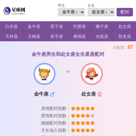
男生
女生
配对
白羊座
金牛座
双子座
巨蟹座
狮子座
处女座
天秤座
天蝎座
射手座
摩羯座
水瓶座
双鱼座
97
匹配度：
金牛座男生和处女座女生星座配对
金牛座
处女座
亲情配对指数：
爱情配对指数：
婚姻配对指数：
天长地久指数：