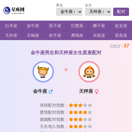
男生
女生
配对
白羊座
金牛座
双子座
巨蟹座
狮子座
处女座
天秤座
天蝎座
射手座
摩羯座
水瓶座
双鱼座
57
匹配度：
金牛座男生和天秤座女生星座配对
金牛座
天秤座
亲情配对指数：
爱情配对指数：
婚姻配对指数：
天长地久指数：