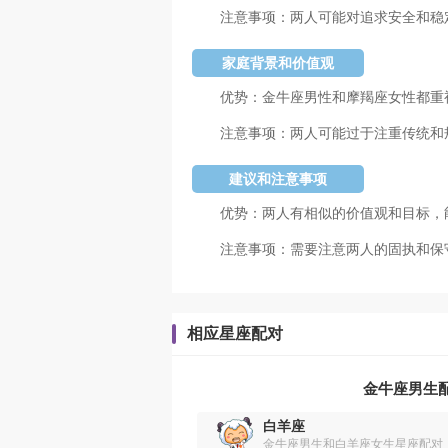
注意事项：两人可能对追求安全和稳
家庭背景和价值观
优势：金牛座男性和摩羯座女性都重
注意事项：两人可能过于注重传统和
建议和注意事项
优势：两人有相似的价值观和目标，
注意事项：需要注意两人的固执和保
相应星座配对
金牛座男生
白羊座
金牛座男生和白羊座女生星座配对