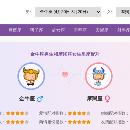
男生
女生
巨蟹座
狮子座
处女座
天秤座
天蝎座
射手
金牛座男生和摩羯座女生星座配对
金牛座
摩羯座
数：
爱情配对指数：
婚姻配对指数：
数：
两情相悦指数：
友情配对指数：