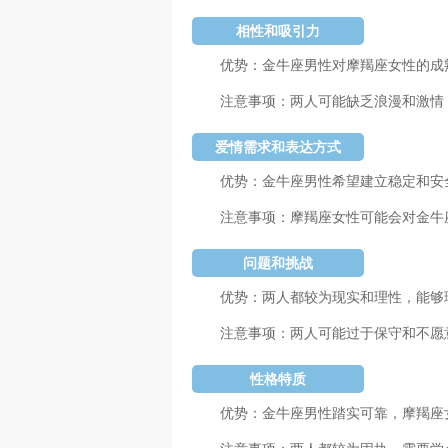
相性和吸引力
优势：金牛座男性对摩羯座女性的成
注意事项：两人可能缺乏浪漫和激情
爱情需求和表达方式
优势：金牛座男性希望建立稳定和安
注意事项：摩羯座女性可能会对金牛
问题和挑战
优势：两人都较为现实和理性，能够
注意事项：两人可能过于保守和不愿
性格特质
优势：金牛座男性踏实可靠，摩羯座