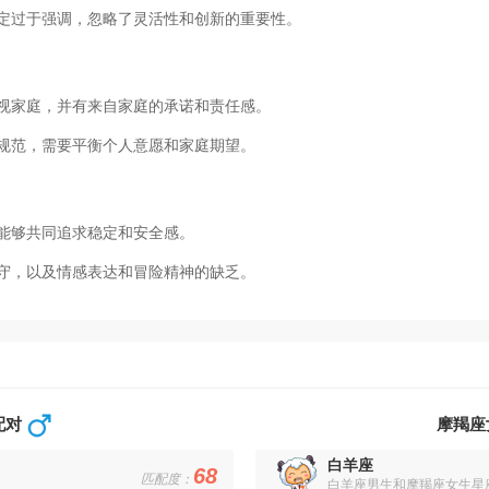
定过于强调，忽略了灵活性和创新的重要性。
视家庭，并有来自家庭的承诺和责任感。
规范，需要平衡个人意愿和家庭期望。
能够共同追求稳定和安全感。
守，以及情感表达和冒险精神的缺乏。
配对
摩羯座
白羊座
68
匹配度：
白羊座男生和摩羯座女生星