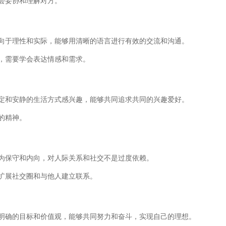
会妥协和理解对方。
向于理性和实际，能够用清晰的语言进行有效的交流和沟通。
，需要学会表达情感和需求。
定和安静的生活方式感兴趣，能够共同追求共同的兴趣爱好。
的精神。
为保守和内向，对人际关系和社交不是过度依赖。
扩展社交圈和与他人建立联系。
明确的目标和价值观，能够共同努力和奋斗，实现自己的理想。