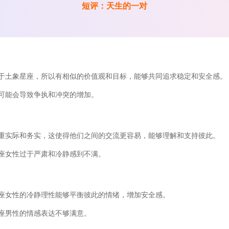
短评：天生的一对
于土象星座，所以有相似的价值观和目标，能够共同追求稳定和安全感。
可能会导致争执和冲突的增加。
重实际和务实，这使得他们之间的交流更容易，能够理解和支持彼此。
座女性过于严肃和冷静感到不满。
座女性的冷静理性能够平衡彼此的情绪，增加安全感。
座男性的情感表达不够满意。